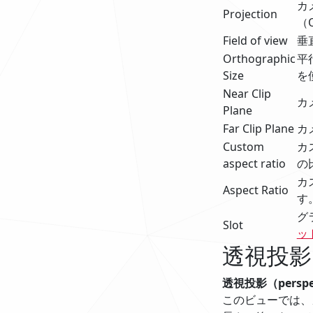
カ
Projection
（O
Field of view
垂
Orthographic
平
Size
を
Near Clip
カ
Plane
Far Clip Plane
カ
Custom
カ
aspect ratio
の
カ
Aspect Ratio
す
グ
Slot
ッ
透視投影
透視投影（perspe
このビューでは、