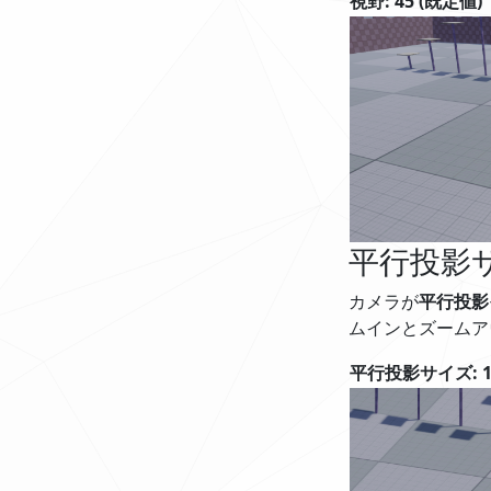
視野: 45 (既定値)
平行投影
カメラが
平行投影
ムインとズームア
平行投影サイズ: 1