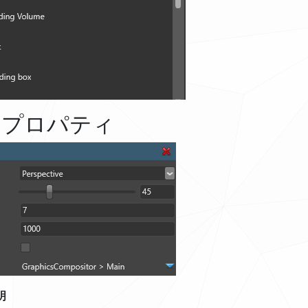
のプロパティ
明