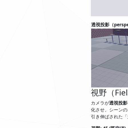
透視投影（perspe
視野（Fie
カメラが
透視投影
化させ、シーンの
引き伸ばされた「