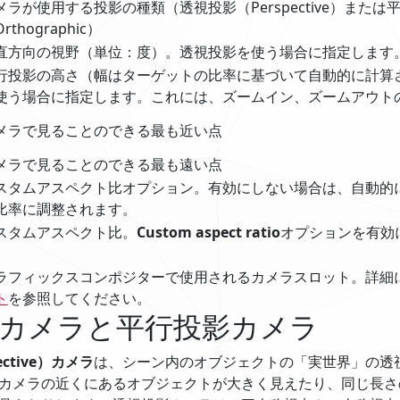
メラが使用する投影の種類（透視投影（Perspective）または
rthographic）
直方向の視野（単位：度）。透視投影を使う場合に指定します
行投影の高さ（幅はターゲットの比率に基づいて自動的に計算
使う場合に指定します。これには、ズームイン、ズームアウト
メラで見ることのできる最も近い点
メラで見ることのできる最も遠い点
スタムアスペクト比オプション。有効にしない場合は、自動的
比率に調整されます。
スタムアスペクト比。
Custom aspect ratio
オプションを有効
。
ラフィックスコンポジターで使用されるカメラスロット。詳細
ト
を参照してください。
カメラと平行投影カメラ
ctive）カメラ
は、シーン内のオブジェクトの「実世界」の透
カメラの近くにあるオブジェクトが大きく見えたり、同じ長さ