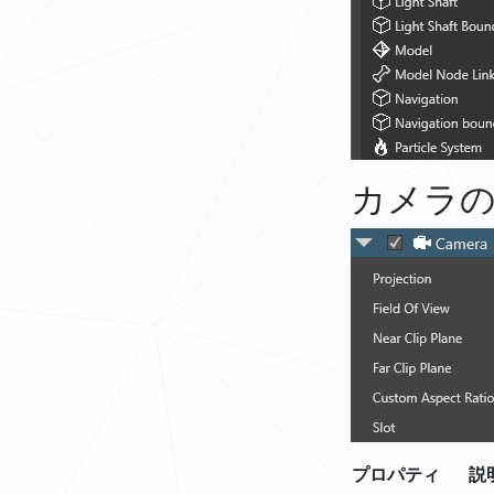
カメラ
プロパティ
説