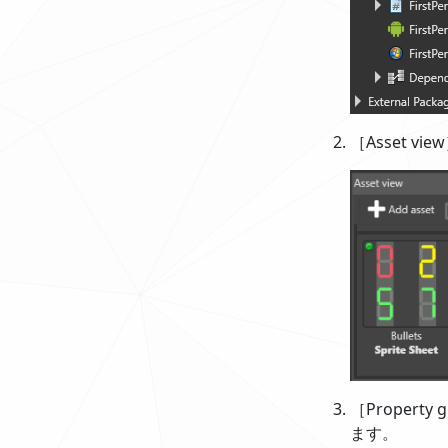
［Asset v
［Property
ます。