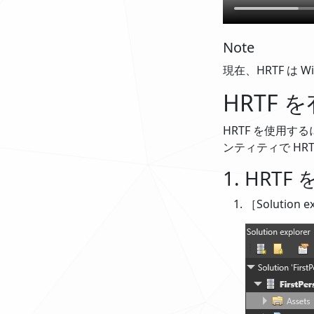
Note
現在、HRTF は W
HRTF 
HRTF を使用す
ンティティで HR
1. HR
［Solutio