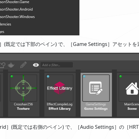
iew］(既定では下部のペイン) で、［Game Settings］アセッ
 grid］(既定では右側のペイン) で、［Audio Settings］の［HR